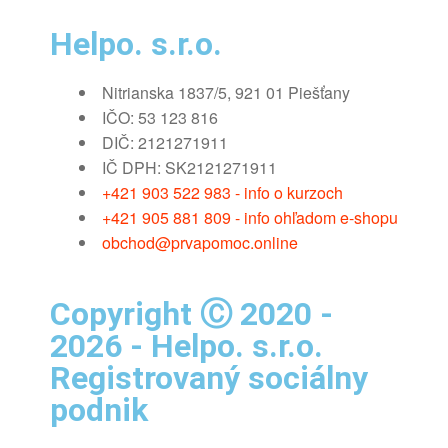
Helpo. s.r.o.
Nitrianska 1837/5, 921 01 Piešťany
IČO: 53 123 816
DIČ: 2121271911
IČ DPH: SK2121271911
+421 903 522 983 - info o kurzoch
+421 905 881 809 - info ohľadom e-shopu
obchod@prvapomoc.online
Copyright Ⓒ 2020 -
2026 - Helpo. s.r.o.
Registrovaný sociálny
podnik