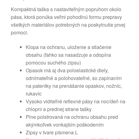
Kompaktná taška s nastaviteľným popruhom okolo
pása, ktorá ponúka veľmi pohodlnú formu prepravy
všetkých materiálov potrebných na poskytnutie prvej
pomoci.
Klopa na ochranu, uloženie a stlačenie
obsahu (ľahko sa nasadzuje a odopína
pomocou suchého zipsu)
Opasok má aj dva poloelastické diely,
odnímateľné a polohovateľné, so zapínaním
na patentky na prenášanie opaskov, nožníc,
rukavíc
Vysoko viditeľné reflexné pásy na noc/deň na
chlopni a prednej strane tašky
Plne polstrovaná na ochranu obsahu pred
akýmkoľvek vonkajším poškodením
Zipsy v tvare písmena L