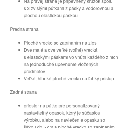
Na pravej strane je pripevnený krúžok spolu
s 3 zvislými pútkami z pásky a vodorovnou a
plochou elastickou páskou
Predná strana
Ploché vrecko so zapínaním na zips
Dve malé a dve veľké (voľné) vrecká
s elastickými páskami vo vnútri každého z nich
na jednoduché upevnenie vložených
predmetov
Veľké, hlboké ploché vrecko na ľahký prístup.
Zadná strana
priestor na pútko pre personalizovaný
nastaviteľný opasok, ktorý je súčasťou
výrobku, alebo na navlečenie opasku so
šírkou do 5 cm a ploché vrecko so zapínaním