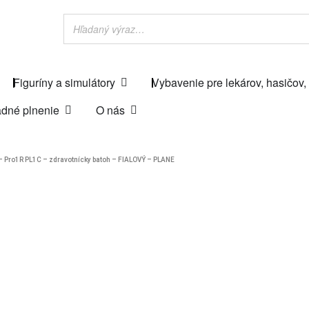
Figuríny a simulátory
Vybavenie pre lekárov, hasičov,
dné plnenie
O nás
Pro1R PL1C – zdravotnícky batoh – FIALOVÝ – PLANE