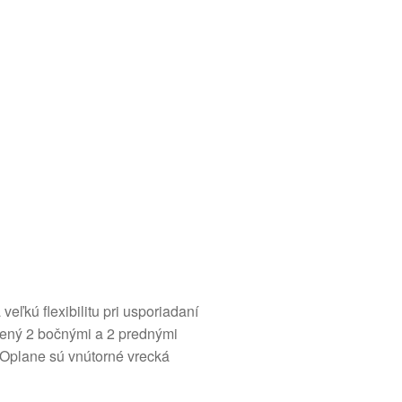
ľkú flexibilitu pri usporiadaní
avený 2 bočnými a 2 prednými
ROplane sú vnútorné vrecká