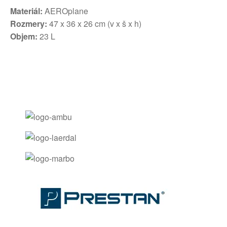
Materiál:
AEROplane
Rozmery:
47 x 36 x 26 cm (v x š x h)
Objem:
23 L