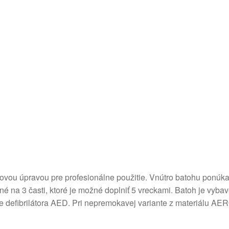
vou úpravou pre profesionálne použitie. Vnútro batohu ponúka ve
né na 3 časti, ktoré je možné doplniť 5 vreckami. Batoh je vyb
ie defibrilátora AED. Pri nepremokavej variante z materiálu AE