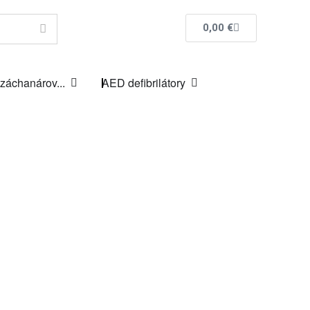
0,00
€
 záchanárov...
AED defibrilátory