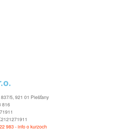
.o.
1837/5, 921 01 Piešťany
3 816
271911
K2121271911
2 983 - info o kurzoch