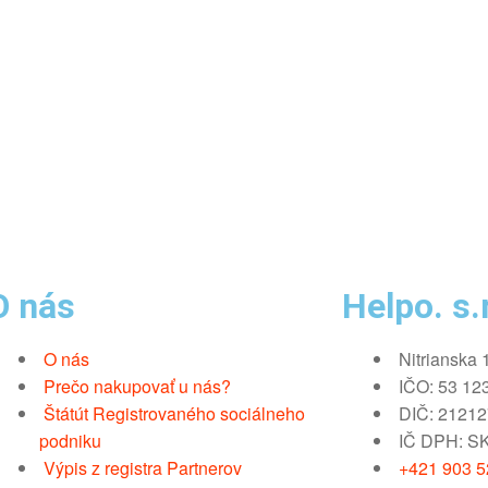
O nás
Helpo. s.r
O nás
Nitrianska 
Prečo nakupovať u nás?
IČO: 53 12
Štátút Registrovaného sociálneho
DIČ: 2121
podniku
IČ DPH: S
Výpis z registra Partnerov
+421 903 52