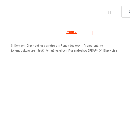
menu
Domov
Diagnostika a prístroje
Fonendoskopy
Profesionálne
fonendoskopy pre náročných užívateľov
Fonendoskop ERKAPHON Black Line