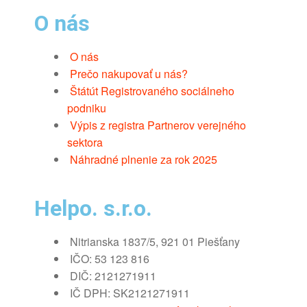
O nás
O nás
Prečo nakupovať u nás?
Štátút Registrovaného sociálneho
podniku
Výpis z registra Partnerov verejného
sektora
Náhradné plnenie za rok 2025
Helpo. s.r.o.
Nitrianska 1837/5, 921 01 Piešťany
IČO: 53 123 816
DIČ: 2121271911
IČ DPH: SK2121271911