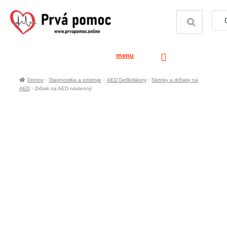
menu
Domov
Diagnostika a prístroje
AED Defibrilátory
Skrinky a držiaky na
AED
Držiak na AED nástenný