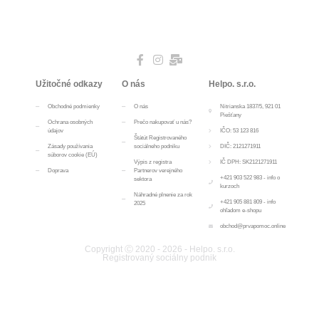
Užitočné odkazy
O nás
Helpo. s.r.o.
Obchodné podmienky
O nás
Nitrianska 1837/5, 921 01
Piešťany
Ochrana osobných
Prečo nakupovať u nás?
údajov
IČO: 53 123 816
Štátút Registrovaného
Zásady používania
sociálneho podniku
DIČ: 2121271911
súborov cookie (EÚ)
Výpis z registra
IČ DPH: SK2121271911
Doprava
Partnerov verejného
+421 903 522 983 - info o
sektora
kurzoch
Náhradné plnenie za rok
+421 905 881 809 - info
2025
ohľadom e-shopu
obchod@prvapomoc.online
Copyright Ⓒ 2020 - 2026 - Helpo. s.r.o.
Registrovaný sociálny podnik