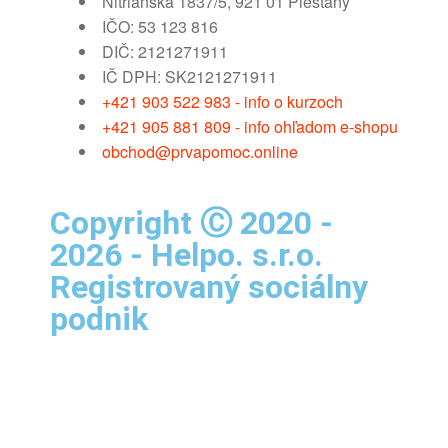
Nitrianska 1837/5, 921 01 Piešťany
IČO: 53 123 816
DIČ: 2121271911
IČ DPH: SK2121271911
+421 903 522 983 - info o kurzoch
+421 905 881 809 - info ohľadom e-shopu
obchod@prvapomoc.online
Copyright Ⓒ 2020 -
2026 - Helpo. s.r.o.
Registrovaný sociálny
podnik