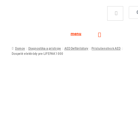
menu
Domov
Diagnostika a prístroje
AED Defibrilátory
Príslušenstvo k AED
Dospelé elektródy pre LIFEPAK 1000