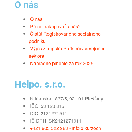
O nás
O nás
Prečo nakupovať u nás?
Štátút Registrovaného sociálneho
podniku
Výpis z registra Partnerov verejného
sektora
Náhradné plnenie za rok 2025
Helpo. s.r.o.
Nitrianska 1837/5, 921 01 Piešťany
IČO: 53 123 816
DIČ: 2121271911
IČ DPH: SK2121271911
+421 903 522 983 - info o kurzoch