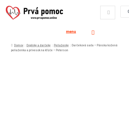
menu
Domov
Doplnky a darčeky
Peňaženky
Darčeková sada – Pánska kožená
peňaženka a prívesok na kľúče – Peterson