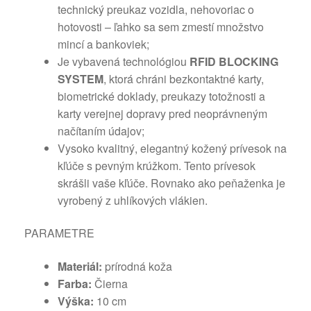
technický preukaz vozidla, nehovoriac o
hotovosti – ľahko sa sem zmestí množstvo
mincí a bankoviek;
Je vybavená technológiou
RFID BLOCKING
SYSTEM
, ktorá chráni bezkontaktné karty,
biometrické doklady, preukazy totožnosti a
karty verejnej dopravy pred neoprávneným
načítaním údajov;
Vysoko kvalitný, elegantný kožený prívesok na
kľúče s pevným krúžkom. Tento prívesok
skrášli vaše kľúče. Rovnako ako peňaženka je
vyrobený z uhlíkových vlákien.
PARAMETRE
Materiál:
prírodná koža
Farba:
Čierna
Výška:
10 cm