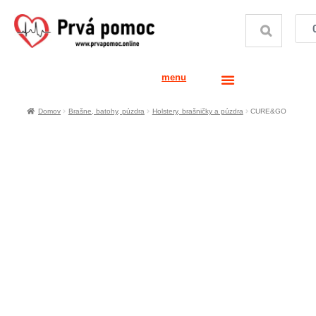
menu
Domov
Brašne, batohy, púzdra
Holstery, brašničky a púzdra
CURE&GO