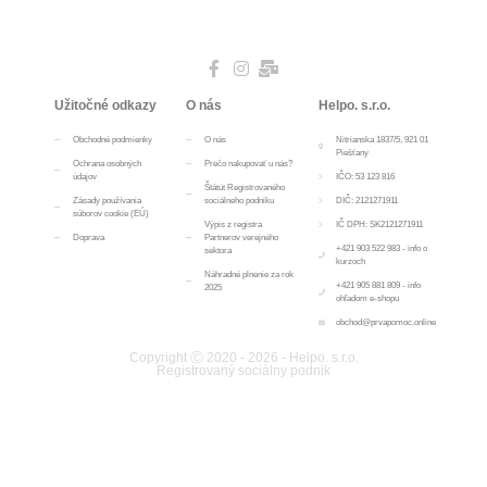
Užitočné odkazy
O nás
Helpo. s.r.o.
Obchodné podmienky
O nás
Nitrianska 1837/5, 921 01
Piešťany
Ochrana osobných
Prečo nakupovať u nás?
údajov
IČO: 53 123 816
Štátút Registrovaného
Zásady používania
sociálneho podniku
DIČ: 2121271911
súborov cookie (EÚ)
Výpis z registra
IČ DPH: SK2121271911
Doprava
Partnerov verejného
+421 903 522 983 - info o
sektora
kurzoch
Náhradné plnenie za rok
+421 905 881 809 - info
2025
ohľadom e-shopu
obchod@prvapomoc.online
Copyright Ⓒ 2020 - 2026 - Helpo. s.r.o.
Registrovaný sociálny podnik