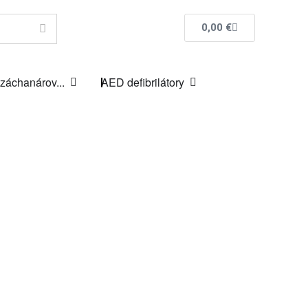
0,00
€
 záchanárov...
AED defibrilátory