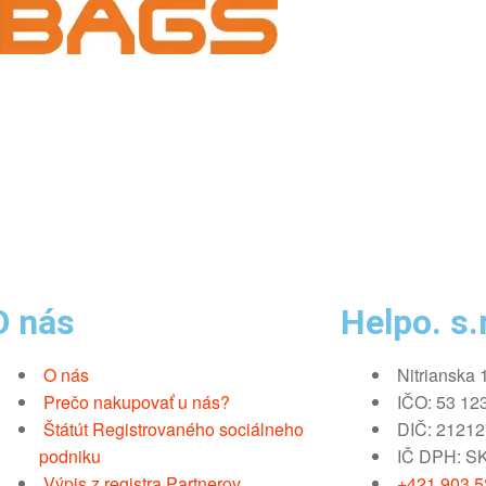
O nás
Helpo. s.r
O nás
Nitrianska 
Prečo nakupovať u nás?
IČO: 53 12
Štátút Registrovaného sociálneho
DIČ: 2121
podniku
IČ DPH: S
Výpis z registra Partnerov
+421 903 52