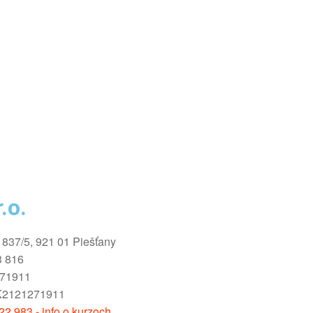
.o.
1837/5, 921 01 Piešťany
3 816
271911
K2121271911
2 983 - info o kurzoch