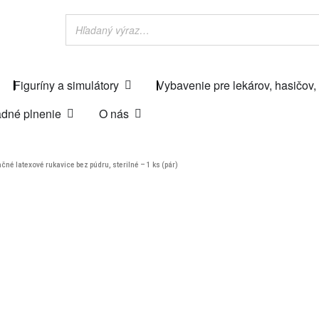
Figuríny a simulátory
Vybavenie pre lekárov, hasičov,
dné plnenie
O nás
é latexové rukavice bez púdru, sterilné – 1 ks (pár)