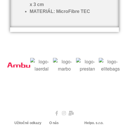
x 3 cm
MATERIÁL: MicroFibre TEC
Užitočné odkazy
O nás
Helpo. s.r.o.