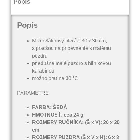
Popis
Popis
Mikrovláknový uterák, 30 x 30 cm,
s prackou na pripevnenie k malému
puzdru
priedušné malé puzdro s hliníkovou
karabínou
možno prať na 30 °C
PARAMETRE
FARBA: ŠEDÁ
HMOTNOSŤ: cca 24 g
ROZMERY RUČNÍKA: (Š x V): 30 x 30
cm
ROZMERY PUZDRA (Š x V x H): 6 x 8