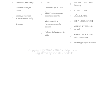
Obchodné podmienky
O nás
Nitrianska 1837/5, 921 01
Piešťany
Ochrana osobných
Prečo nakupovať u nás?
údajov
IČO: 53 123 816
Štátút Registrovaného
Zásady používania
sociálneho podniku
DIČ: 2121271911
súborov cookie (EÚ)
Výpis z registra
IČ DPH: SK2121271911
Doprava
Partnerov verejného
+421 903 522 983 - info o
sektora
kurzoch
Náhradné plnenie za rok
+421 905 881 809 - info
2025
ohľadom e-shopu
obchod@prvapomoc.online
Copyright Ⓒ 2020 - 2026 - Helpo. s.r.o.
Registrovaný sociálny podnik