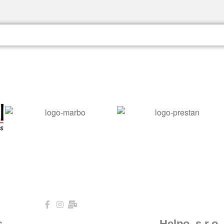
s
Helpo. s.r.o.