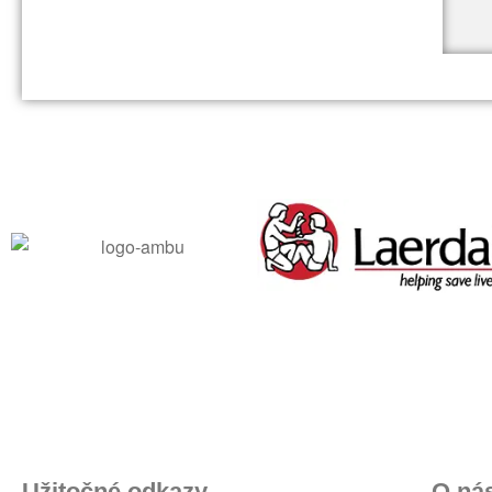
Užitočné odkazy
O ná