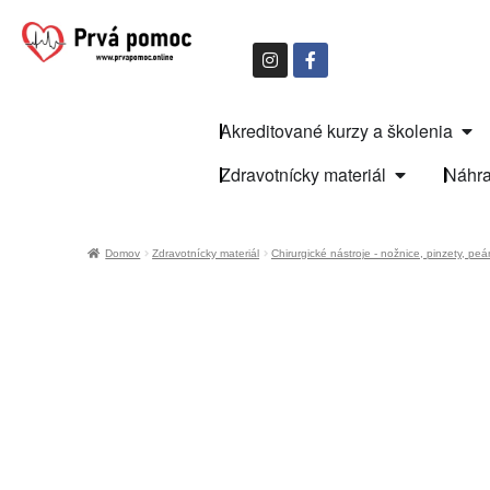
Akreditované kurzy a školenia
Zdravotnícky materiál
Náhra
Domov
Zdravotnícky materiál
Chirurgické nástroje - nožnice, pinzety, pe