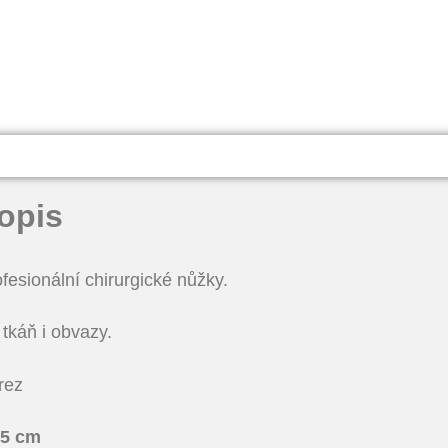
opis
fesionální chirurgické nůžky.
tkáň i obvazy.
rez
,5 cm