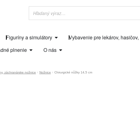
Figuríny a simulátory
Vybavenie pre lekárov, hasičov,
dné plnenie
O nás
ány, záchranárske nožnice
Nožnice
Chirurgické nůžky 14,5 cm