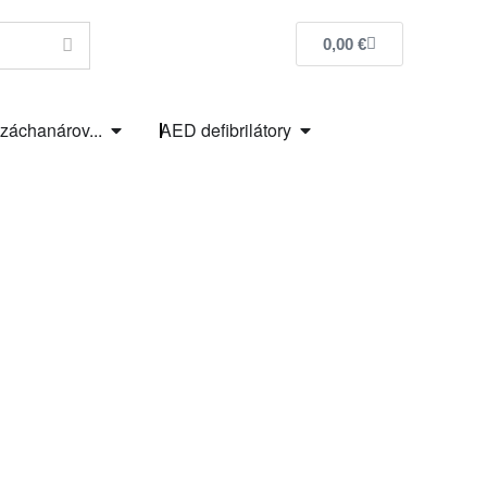
0,00
€
 záchanárov...
AED defibrilátory