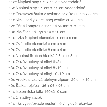
• 12x Náplasť strip 2,5 x 7,2 cm vodeodolná
• 6x Náplasť strip 1,9 cm x 7,2 cm vodeodolná
• 1x Obväzová šatka z netkanej textílie 60 cm x 80cm
• 1x 5ks Utierky z netkanej textílie 20×30 cm
• 2x Očná kompresia sterilná 56 mm x 72 mm
• 3x 2ks Sterilné krytie 10 x 10 cm
• 1x 12ks Náplasť elastická 10 cm x 6 cm
• 2x Ovínadlo elastické 6 cm x 4 m
• 2x Ovínadlo elastické 8 cm x 4 m
• 1x Náplasť fixačná hladká 2,5 cm x 5 m
• 1x Obväz hotový sterilný 6×8 cm
• 3x Obväz hotový sterilný 8×10 cm
• 1x Obväz hotový sterilný 10×12 cm
• 2x Vrecko s uzatvárateľným zipsom 30 cm x 40 cm
• 2x Šatka trojcípa 136 x 96 x 96 cm
• 1x Izotermická fólia 160×210 cxm
• 1x Chladivý sáčok
• 1x 4ks vyšetrovacie nesterilné vinylové rukavice