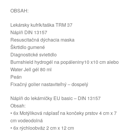
OBSAH:
Lekársky kufrík/taška TRM 37
Náplň DIN 13157
Resuscitačná dýchacia maska
Škrtidlo gumené
Diagnostické svietidlo
Burnshield hydrogél na popáleniny10 x10 cm alebo
Water Jell gél 80 ml
Peán
Fixačný golier nastaviteľný – dospelý
Náplň do lekárničky EU basic – DIN 13157
Obsah:
• 6x Motýliková náplasť na končeky prstov 4 cm x 7
cm vodeodolná
• 6x rýchloobväz 2 cm x 12 cm