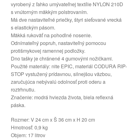
vyrobený z ľahko umývateľnej textílie NYLON 210D
s vnútorným mäkkým polstrovaním.
Má dve nastaviteľné priečky, štyri sieťované vrecká
s elastickým pásom.
Mäkká rukoväť na pohodlné nosenie.
Odnímateľný popruh, nastaviteľný pomocou
protišmykovej ramennej podložky.
Dno tašky je chránené 4 gumovými nožičkami.
Použité materiály: nite EPIC, materiál CODURA RIP-
STOP vystužený prídavnou, silnejšou väzbou,
zaručujúca nebývalú odolnosť proti oderu a
roztrhnutiu.
Značenie: modrá hviezda života, biela reflexná
páska.
Rozmer: V 24 cm x Š 36 cm x H 20 cm
Hmotnosť: 0,9 kg
Objem: 17 litrov