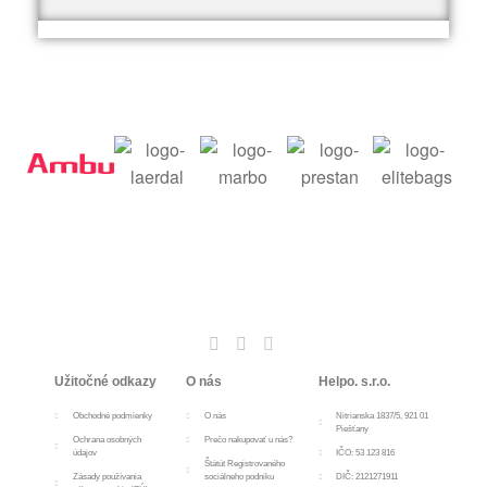
Užitočné odkazy
O nás
Helpo. s.r.o.
Obchodné podmienky
O nás
Nitrianska 1837/5, 921 01
Piešťany
Ochrana osobných
Prečo nakupovať u nás?
údajov
IČO: 53 123 816
Štátút Registrovaného
Zásady používania
sociálneho podniku
DIČ: 2121271911