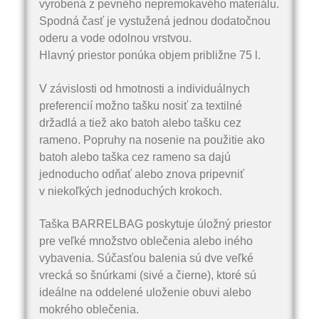
vyrobená z pevného nepremokavého materiálu.
Spodná časť je vystužená jednou dodatočnou
oderu a vode odolnou vrstvou.
Hlavný priestor ponúka objem približne 75 l.
V závislosti od hmotnosti a individuálnych
preferencií možno tašku nosiť za textilné
držadlá a tiež ako batoh alebo tašku cez
rameno. Popruhy na nosenie na použitie ako
batoh alebo taška cez rameno sa dajú
jednoducho odňať alebo znova pripevniť
v niekoľkých jednoduchých krokoch.
Taška BARRELBAG poskytuje úložný priestor
pre veľké množstvo oblečenia alebo iného
vybavenia. Súčasťou balenia sú dve veľké
vrecká so šnúrkami (sivé a čierne), ktoré sú
ideálne na oddelené uloženie obuvi alebo
mokrého oblečenia.