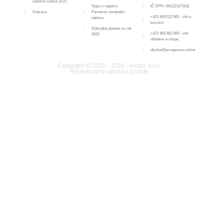
súborov cookie (EÚ)
Výpis z registra
IČ DPH: SK2121271911
Doprava
Partnerov verejného
+421 903 522 983 - info o
sektora
kurzoch
Náhradné plnenie za rok
+421 905 881 809 - info
2025
ohľadom e-shopu
obchod@prvapomoc.online
Copyright Ⓒ 2020 - 2026 - Helpo. s.r.o.
Registrovaný sociálny podnik