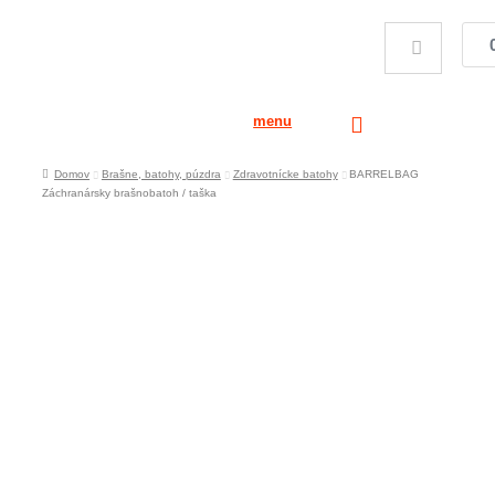
menu
Domov
Brašne, batohy, púzdra
Zdravotnícke batohy
BARRELBAG
Záchranársky brašnobatoh / taška