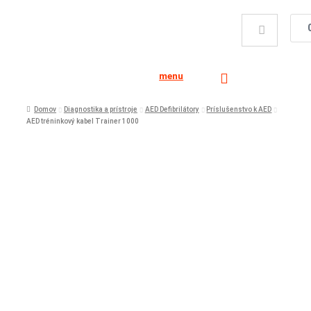
menu
Domov
Diagnostika a prístroje
AED Defibrilátory
Príslušenstvo k AED
AED tréninkový kabel Trainer 1000