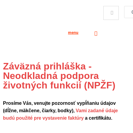
menu
Záväzná prihláška -
Neodkladná podpora
životných funkcií (NPŽF)
Prosíme Vás, venujte pozornosť vypĺňaniu údajov
(dĺžne, mäkčene, čiarky, bodky),
Vami zadané údaje
budú použité pre vystavenie faktúry
a certifikátu.