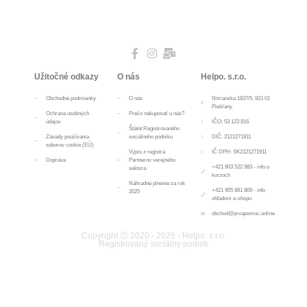
Užitočné odkazy
O nás
Helpo. s.r.o.
Obchodné podmienky
O nás
Nitrianska 1837/5, 921 01
Piešťany
Ochrana osobných
Prečo nakupovať u nás?
údajov
IČO: 53 123 816
Štátút Registrovaného
Zásady používania
sociálneho podniku
DIČ: 2121271911
súborov cookie (EÚ)
Výpis z registra
IČ DPH: SK2121271911
Doprava
Partnerov verejného
+421 903 522 983 - info o
sektora
kurzoch
Náhradné plnenie za rok
+421 905 881 809 - info
2025
ohľadom e-shopu
obchod@prvapomoc.online
Copyright Ⓒ 2020 - 2026 - Helpo. s.r.o.
Registrovaný sociálny podnik