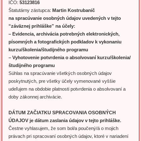
IČO:
53123816
Štatutárny zástupca:
Martin Kostrubanič
na spracúvanie osobných údajov uvedených v tejto
“záväznej prihláške” na účely:
– Evidencia, archivácia potrebných elektronických,
písomných a fotografických podkladov k vykonaniu
kurzu/školenia/študijného programu
– Vyhotovenie potvrdenia o absolvovaní kurzu/školenia/
študijného programu
Súhlas na spracúvanie všetkých osobných údajov
poskytnutých, pre všetky účely vymenované vyššie
udeľujem na obdobie platnosti potvrdenia o absolvovaní a
doby zákonnej archivácie.
DÁTUM ZAČIATKU SPRACOVANIA OSOBNÝCH
ÚDAJOV je dátum zaslania údajov v tejto prihláške.
Čestne vyhlasujem, že som bol/a poučený/á o mojich
právach pri spracovaní osobných údajov, ktoré v nariadení