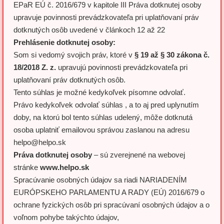
EPaR EÚ č. 2016/679 v kapitole III Práva dotknutej osoby
upravuje povinnosti prevádzkovateľa pri uplatňovaní práv
dotknutých osôb uvedené v článkoch 12 až 22
Prehlásenie dotknutej osoby:
Som si vedomý svojich práv, ktoré v
§ 19 až § 30 zákona č.
18/2018 Z. z.
upravujú povinnosti prevádzkovateľa pri
uplatňovaní práv dotknutých osôb.
Tento súhlas je možné kedykoľvek písomne odvolať.
Právo kedykoľvek odvolať súhlas , a to aj pred uplynutím
doby, na ktorú bol tento súhlas udelený, môže dotknutá
osoba uplatniť emailovou správou zaslanou na adresu
helpo@helpo.sk
Práva dotknutej osoby
– sú zverejnené na webovej
stránke
www.helpo.sk
Spracúvanie osobných údajov sa riadi NARIADENÍM
EURÓPSKEHO PARLAMENTU A RADY (EÚ) 2016/679 o
ochrane fyzických osôb pri spracúvaní osobných údajov a o
voľnom pohybe takýchto údajov,