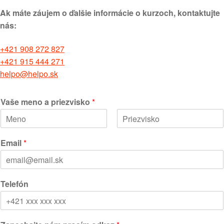
Ak máte záujem o ďalšie informácie o kurzoch, kontaktujte
nás:
+421 908 272 827
+421 915 444 271
helpo@helpo.sk
Vaše meno a priezvisko
*
F
L
i
a
Email
*
r
s
s
t
t
Telefón