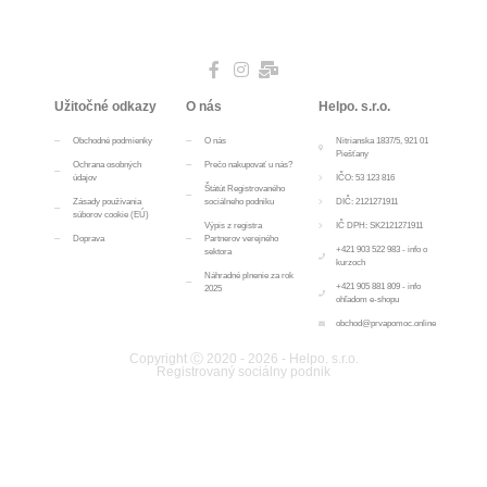
Užitočné odkazy
O nás
Helpo. s.r.o.
Obchodné podmienky
O nás
Nitrianska 1837/5, 921 01
Piešťany
Ochrana osobných
Prečo nakupovať u nás?
údajov
IČO: 53 123 816
Štátút Registrovaného
Zásady používania
sociálneho podniku
DIČ: 2121271911
súborov cookie (EÚ)
Výpis z registra
IČ DPH: SK2121271911
Doprava
Partnerov verejného
+421 903 522 983 - info o
sektora
kurzoch
Náhradné plnenie za rok
+421 905 881 809 - info
2025
ohľadom e-shopu
obchod@prvapomoc.online
Copyright Ⓒ 2020 - 2026 - Helpo. s.r.o.
Registrovaný sociálny podnik