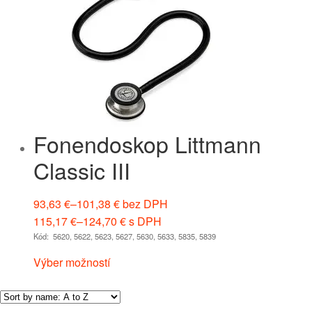
Fonendoskop Littmann
Classic III
93,63
€
–
101,38
€
bez DPH
115,17
€
–
124,70
€
s DPH
Kód: 5620, 5622, 5623, 5627, 5630, 5633, 5835, 5839
Výber možností