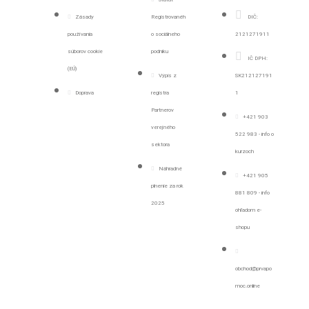
Zásady
Registrovanéh
DIČ:
používania
o sociálneho
2121271911
súborov cookie
podniku
IČ DPH:
(EÚ)
Výpis z
SK212127191
Doprava
registra
1
Partnerov
+421 903
verejného
522 983 - info o
sektora
kurzoch
Náhradné
+421 905
plnenie za rok
881 809 - info
2025
ohľadom e-
shopu
obchod@prvapo
moc.online