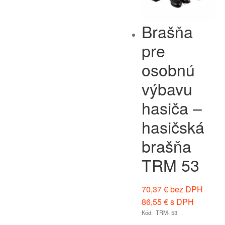
Brašňa
pre
osobnú
výbavu
hasiča –
hasičská
brašňa
TRM 53
70,37
€
bez DPH
86,55
€
s DPH
Kód: TRM- 53