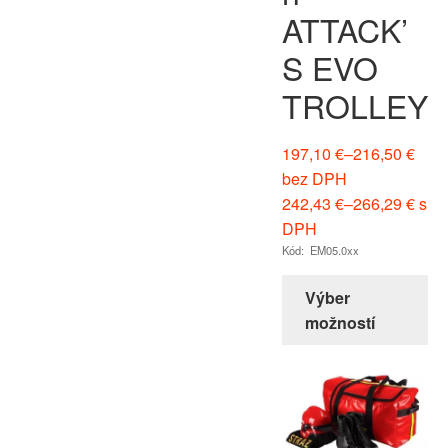
ATTACK’
S EVO
TROLLEY
197,10
€
–
216,50
€
bez DPH
242,43
€
–
266,29
€
s
DPH
Kód: EM05.0xx
Výber
možností