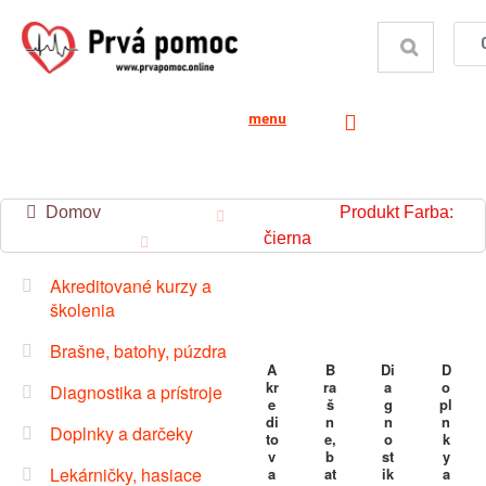
menu
Domov
Produkt Farba:
čierna
Akreditované kurzy a
školenia
Brašne, batohy, púzdra
A
B
Di
D
kr
ra
a
o
Diagnostika a prístroje
e
š
g
pl
di
n
n
n
Doplnky a darčeky
to
e,
o
k
v
b
st
y
Lekárničky, hasiace
a
at
ik
a