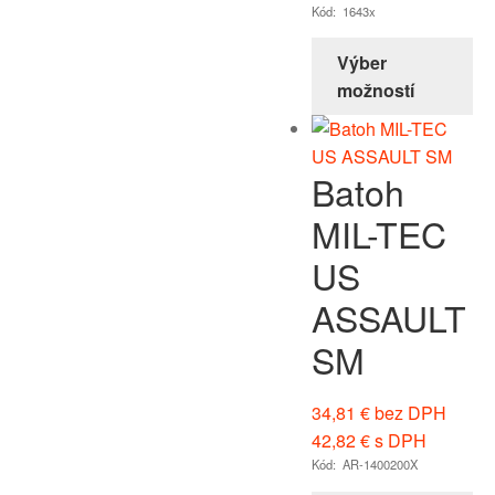
Kód: 1643x
Výber
možností
Batoh
MIL-TEC
US
ASSAULT
SM
34,81
€
bez DPH
42,82
€
s DPH
Kód: AR-1400200X