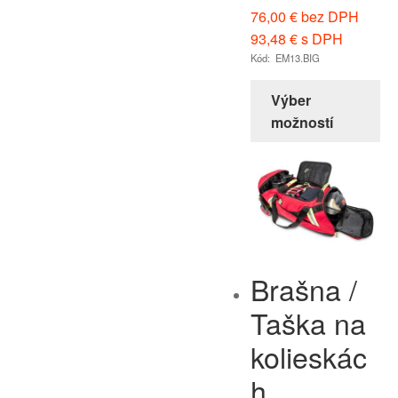
76,00
€
bez DPH
93,48
€
s DPH
Kód: EM13.BIG
Výber
možností
Brašna /
Taška na
kolieskác
h