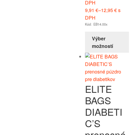
DPH
9,91
€
–
12,95
€
s
DPH
Kód: EB14.00x
Výber
možností
ELITE
BAGS
DIABETI
C’S
prenosné