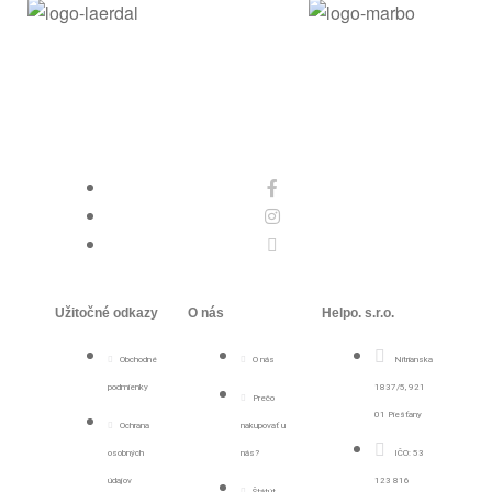
Užitočné odkazy
O nás
Helpo. s.r.o.
Obchodné
O nás
Nitrianska
podmienky
1837/5, 921
Prečo
01 Piešťany
Ochrana
nakupovať u
osobných
nás?
IČO: 53
údajov
123 816
Štátút