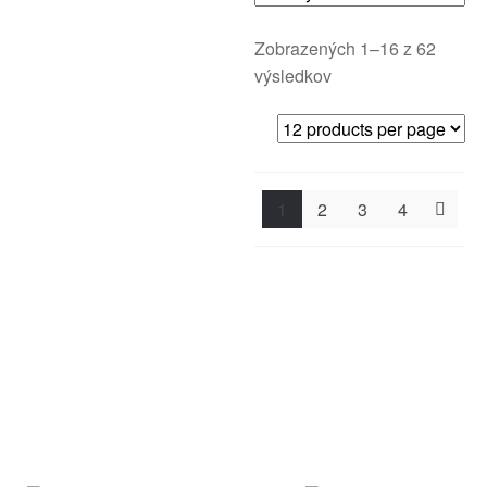
Zobrazených 1–16 z 62
výsledkov
1
2
3
4