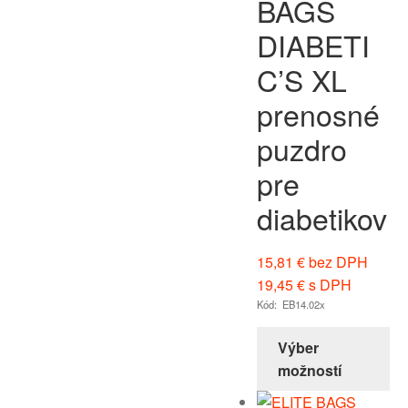
BAGS
DIABETI
C’S XL
prenosné
puzdro
pre
diabetikov
15,81
€
bez DPH
19,45
€
s DPH
Kód: EB14.02x
Výber
možností