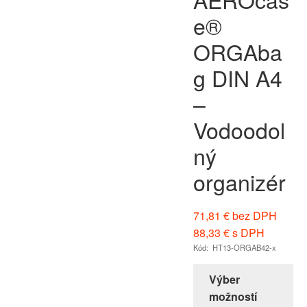
e®
ORGAba
g DIN A4
–
Vodoodol
ný
organizér
71,81
€
bez DPH
88,33
€
s DPH
Kód: HT13-ORGAB42-x
Výber
možností