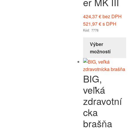
er MK III
424,37
€
bez DPH
521,97
€
s DPH
Kód: 7778
Výber
možností
BIG,
veľká
zdravotní
cka
brašňa