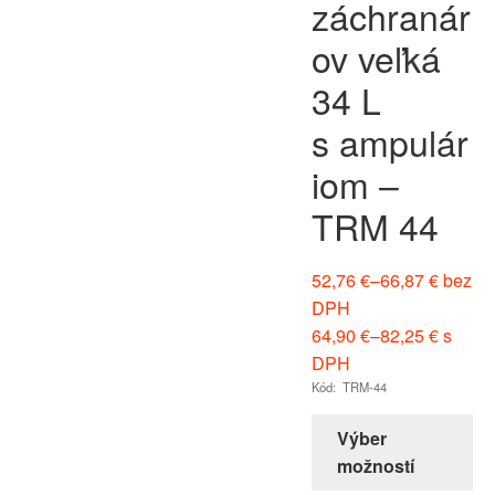
záchranár
ov veľká
34 L
s ampulár
iom –
TRM 44
52,76
€
–
66,87
€
bez
DPH
64,90
€
–
82,25
€
s
DPH
Kód: TRM-44
Výber
možností