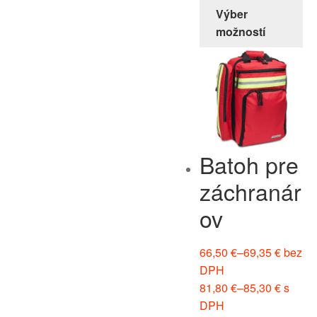
Výber
možností
Batoh pre
záchranár
ov
66,50
€
–
69,35
€
bez
DPH
81,80
€
–
85,30
€
s
DPH