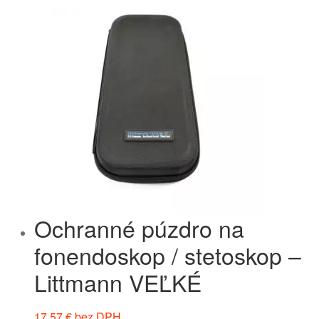
Ochranné púzdro na
fonendoskop / stetoskop –
Littmann VEĽKÉ
17,57
€
bez DPH