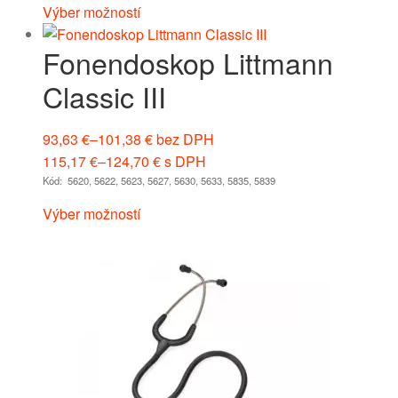
Výber možností
Fonendoskop Littmann
Classic III
93,63
€
–
101,38
€
bez DPH
115,17
€
–
124,70
€
s DPH
Kód: 5620, 5622, 5623, 5627, 5630, 5633, 5835, 5839
Výber možností