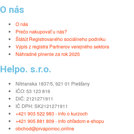
O nás
O nás
Prečo nakupovať u nás?
Štátút Registrovaného sociálneho podniku
Výpis z registra Partnerov verejného sektora
Náhradné plnenie za rok 2025
Helpo. s.r.o.
Nitrianska 1837/5, 921 01 Piešťany
IČO: 53 123 816
DIČ: 2121271911
IČ DPH: SK2121271911
+421 903 522 983 - info o kurzoch
+421 905 881 809 - info ohľadom e-shopu
obchod@prvapomoc.online