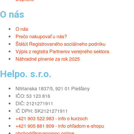
O nás
O nás
Prečo nakupovať u nás?
Štátút Registrovaného sociálneho podniku
Výpis z registra Partnerov verejného sektora
Náhradné plnenie za rok 2025
Helpo. s.r.o.
Nitrianska 1837/5, 921 01 Piešťany
IČO: 53 123 816
DIČ: 2121271911
IČ DPH: SK2121271911
+421 903 522 983 - info o kurzoch
+421 905 881 809 - info ohľadom e-shopu
obchod@prvapomoc.online