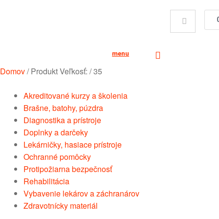
menu
Domov
/
Produkt Veľkosť:
/
35
Akreditované kurzy a školenia
Brašne, batohy, púzdra
Diagnostika a prístroje
Doplnky a darčeky
Lekárničky, hasiace prístroje
Ochranné pomôcky
Protipožiarna bezpečnosť
Rehabilitácia
Vybavenie lekárov a záchranárov
Zdravotnícky materiál