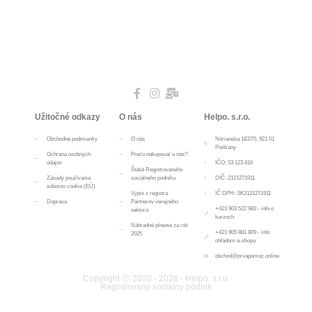
Užitočné odkazy
O nás
Helpo. s.r.o.
Obchodné podmienky
O nás
Nitrianska 1837/5, 921 01
Piešťany
Ochrana osobných
Prečo nakupovať u nás?
údajov
IČO: 53 123 816
Štátút Registrovaného
Zásady používania
sociálneho podniku
DIČ: 2121271911
súborov cookie (EÚ)
Výpis z registra
IČ DPH: SK2121271911
Doprava
Partnerov verejného
+421 903 522 983 - info o
sektora
kurzoch
Náhradné plnenie za rok
+421 905 881 809 - info
2025
ohľadom e-shopu
obchod@prvapomoc.online
Copyright Ⓒ 2020 - 2026 - Helpo. s.r.o.
Registrovaný sociálny podnik