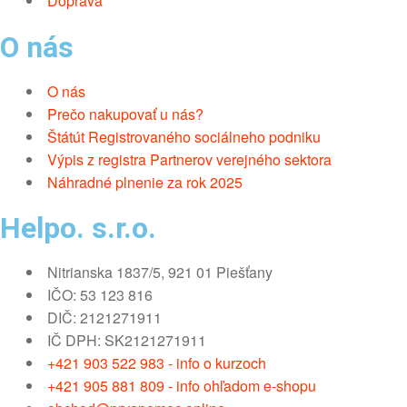
Doprava
O nás
O nás
Prečo nakupovať u nás?
Štátút Registrovaného sociálneho podniku
Výpis z registra Partnerov verejného sektora
Náhradné plnenie za rok 2025
Helpo. s.r.o.
Nitrianska 1837/5, 921 01 Piešťany
IČO: 53 123 816
DIČ: 2121271911
IČ DPH: SK2121271911
+421 903 522 983 - info o kurzoch
+421 905 881 809 - info ohľadom e-shopu