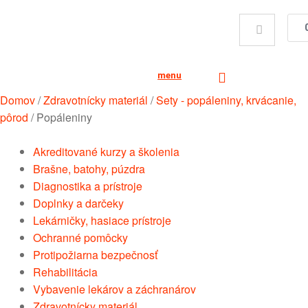
menu
Domov
/
Zdravotnícky materiál
/
Sety - popáleniny, krvácanie,
pôrod
/
Popáleniny
Akreditované kurzy a školenia
Brašne, batohy, púzdra
Diagnostika a prístroje
Doplnky a darčeky
Lekárničky, hasiace prístroje
Ochranné pomôcky
Protipožiarna bezpečnosť
Rehabilitácia
Vybavenie lekárov a záchranárov
Zdravotnícky materiál