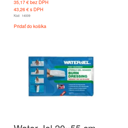
35,17
€
bez DPH
43,26
€
s DPH
Kód: 14009
Pridať do košíka
Water Jel 20×55 cm