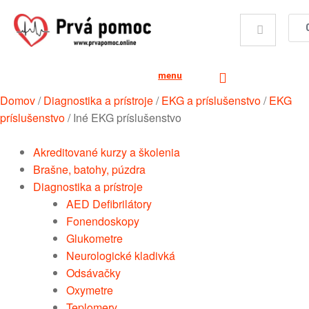
menu
Domov
/
Diagnostika a prístroje
/
EKG a príslušenstvo
/
EKG
príslušenstvo
/
Iné EKG príslušenstvo
Akreditované kurzy a školenia
Brašne, batohy, púzdra
Diagnostika a prístroje
AED Defibrilátory
Fonendoskopy
Glukometre
Neurologické kladivká
Odsávačky
Oxymetre
Teplomery