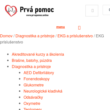
menu
Domov
/
Diagnostika a prístroje
/
EKG a príslušenstvo
/
EKG
príslušenstvo
Akreditované kurzy a školenia
Brašne, batohy, púzdra
Diagnostika a prístroje
AED Defibrilátory
Fonendoskopy
Glukometre
Neurologické kladivká
Odsávačky
Oxymetre
Teplomery