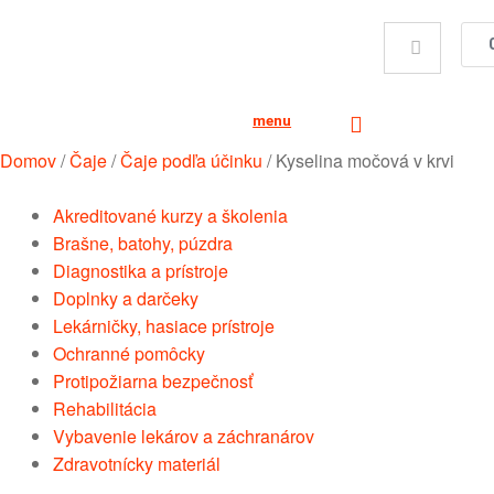
menu
Domov
/
Čaje
/
Čaje podľa účinku
/
Kyselina močová v krvi
Akreditované kurzy a školenia
Brašne, batohy, púzdra
Diagnostika a prístroje
Doplnky a darčeky
Lekárničky, hasiace prístroje
Ochranné pomôcky
Protipožiarna bezpečnosť
Rehabilitácia
Vybavenie lekárov a záchranárov
Zdravotnícky materiál