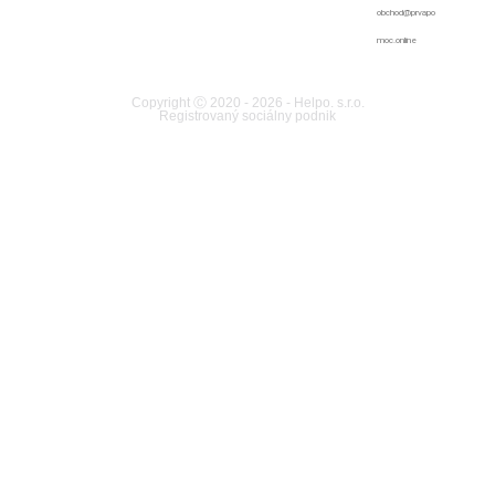
obchod@prvapo
moc.online
Copyright Ⓒ 2020 - 2026 - Helpo. s.r.o.
Registrovaný sociálny podnik