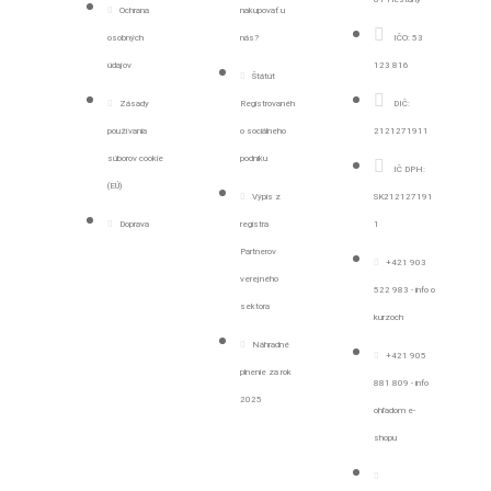
Ochrana
nakupovať u
osobných
nás?
IČO: 53
údajov
123 816
Štátút
Zásady
Registrovanéh
DIČ:
používania
o sociálneho
2121271911
súborov cookie
podniku
IČ DPH:
(EÚ)
Výpis z
SK212127191
Doprava
registra
1
Partnerov
+421 903
verejného
522 983 - info o
sektora
kurzoch
Náhradné
+421 905
plnenie za rok
881 809 - info
2025
ohľadom e-
shopu