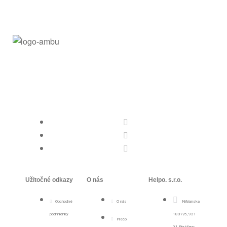
Užitočné odkazy
O nás
Helpo. s.r.o.
Obchodné
O nás
Nitrianska
podmienky
1837/5, 921
Prečo
01 Piešťany