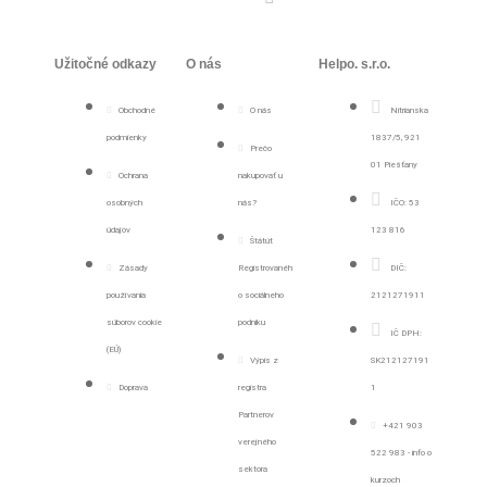
Užitočné odkazy
O nás
Helpo. s.r.o.
Obchodné
O nás
Nitrianska
podmienky
1837/5, 921
Prečo
01 Piešťany
Ochrana
nakupovať u
osobných
nás?
IČO: 53
údajov
123 816
Štátút
Zásady
Registrovanéh
DIČ:
používania
o sociálneho
2121271911
súborov cookie
podniku
IČ DPH:
(EÚ)
Výpis z
SK212127191
Doprava
registra
1
Partnerov
+421 903
verejného
522 983 - info o
sektora
kurzoch