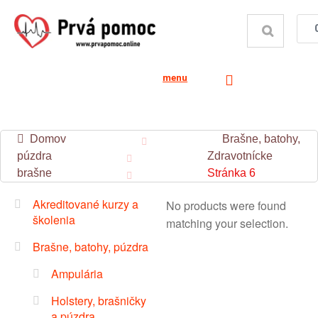
menu
Domov
Brašne, batohy,
púzdra
Zdravotnícke
brašne
Stránka 6
Akreditované kurzy a
No products were found
školenia
matching your selection.
Brašne, batohy, púzdra
Ampulária
Holstery, brašničky
a púzdra