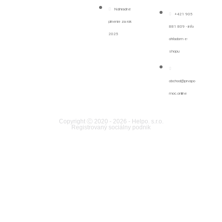
Náhradné
+421 905
plnenie za rok
881 809 - info
2025
ohľadom e-
shopu
obchod@prvapo
moc.online
Copyright Ⓒ 2020 - 2026 - Helpo. s.r.o.
Registrovaný sociálny podnik