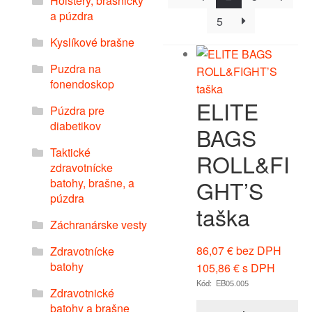
Holstery, brašničky
a púzdra
5
Kyslíkové brašne
Puzdra na
fonendoskop
ELITE
Púzdra pre
diabetikov
BAGS
Taktické
ROLL&FI
zdravotnícke
GHT’S
batohy, brašne, a
púzdra
taška
Záchranárske vesty
86,07
€
bez DPH
Zdravotnícke
batohy
105,86
€
s DPH
Kód: EB05.005
Zdravotnické
batohy a brašne