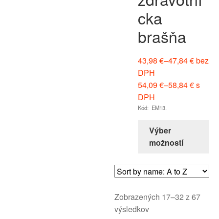
cka
brašňa
43,98
€
–
47,84
€
bez
DPH
54,09
€
–
58,84
€
s
DPH
Kód: EM13.
Výber
možností
Zobrazených 17–32 z 67
výsledkov