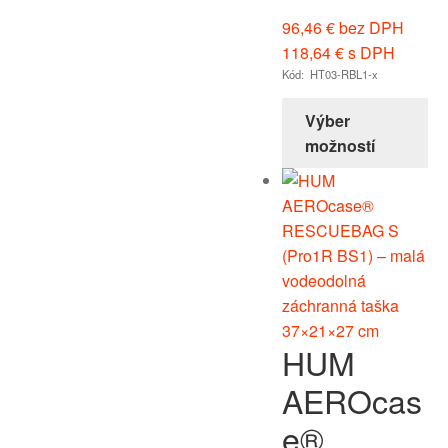
96,46
€
bez DPH
118,64
€
s DPH
Kód: HT03-RBL1-x
Výber
možností
HUM
AEROcas
e®