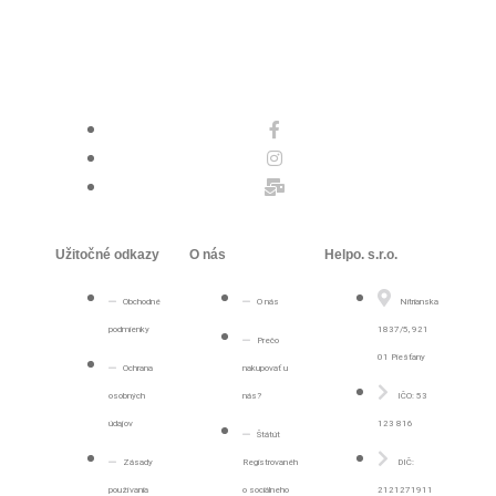
Užitočné odkazy
O nás
Helpo. s.r.o.
Obchodné
O nás
Nitrianska
podmienky
1837/5, 921
Prečo
01 Piešťany
Ochrana
nakupovať u
osobných
nás?
IČO: 53
údajov
123 816
Štátút
Zásady
Registrovanéh
DIČ:
používania
o sociálneho
2121271911