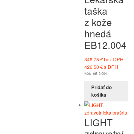
taška
z kože
hnedá
EB12.004
346,75
€
bez DPH
426,50
€
s DPH
Kód: EB12.004
Pridať do
košíka
LIGHT
zdravotní