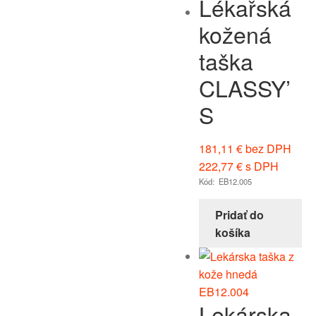
Lékařská
kožená
taška
CLASSY’
S
181,11
€
bez DPH
222,77
€
s DPH
Kód: EB12.005
Pridať do
košíka
Lekárska