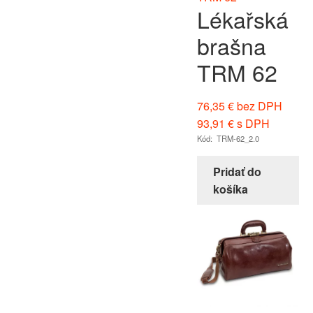
Lékařská
brašna
TRM 62
76,35
€
bez DPH
93,91
€
s DPH
Kód: TRM-62_2.0
Pridať do
košíka