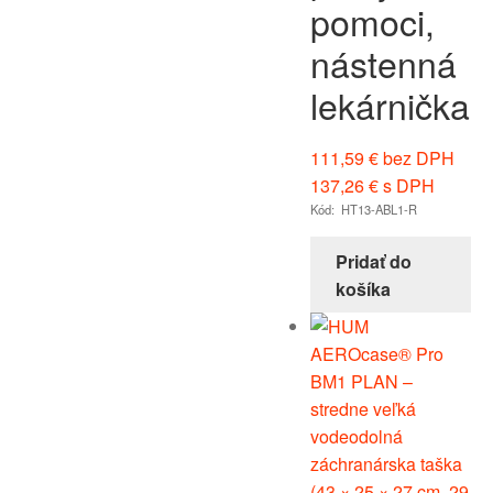
pomoci,
nástenná
lekárnička
111,59
€
bez DPH
137,26
€
s DPH
Kód: HT13-ABL1-R
Pridať do
košíka