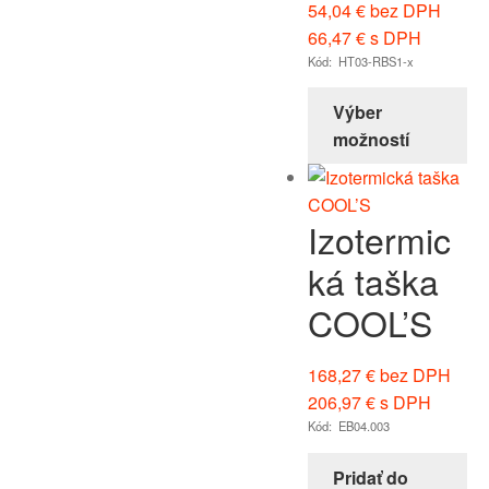
54,04
€
bez DPH
66,47
€
s DPH
Kód: HT03-RBS1-x
Výber
možností
Izotermic
ká taška
COOL’S
168,27
€
bez DPH
206,97
€
s DPH
Kód: EB04.003
Pridať do