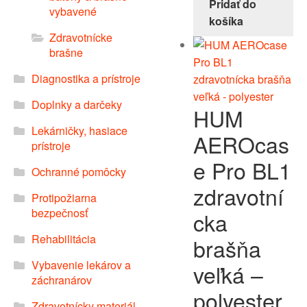
Pridať do
vybavené
košíka
Zdravotnícke
brašne
Diagnostika a prístroje
Doplnky a darčeky
HUM
Lekárničky, hasiace
AEROcas
prístroje
e Pro BL1
Ochranné pomôcky
zdravotní
Protipožiarna
bezpečnosť
cka
Rehabilitácia
brašňa
Vybavenie lekárov a
veľká –
záchranárov
polyester
Zdravotnícky materiál