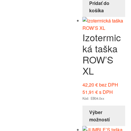
Pridať do
košíka
Izotermic
ká taška
ROW’S
XL
42,20
€
bez DPH
51,91
€
s DPH
Kód: EB04.0xx
Výber
možností