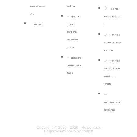
súborov cookie
podniku
IČ DPH:
(EÚ)
Výpis z
SK212127191
Doprava
registra
1
Partnerov
+421 903
verejného
522 983 - info o
sektora
kurzoch
Náhradné
+421 905
plnenie za rok
881 809 - info
2025
ohľadom e-
shopu
obchod@prvapo
moc.online
Copyright Ⓒ 2020 - 2026 - Helpo. s.r.o.
Registrovaný sociálny podnik