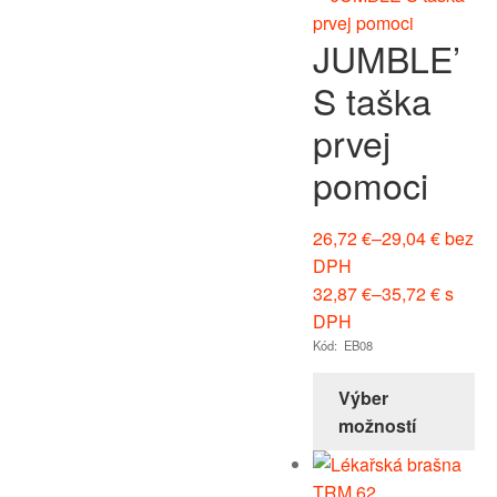
JUMBLE’
S taška
prvej
pomoci
26,72
€
–
29,04
€
bez
DPH
32,87
€
–
35,72
€
s
DPH
Kód: EB08
Výber
možností