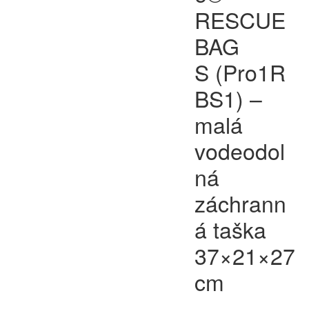
RESCUE
BAG
S (Pro1R
BS1) –
malá
vodeodol
ná
záchrann
á taška
37×21×27
cm