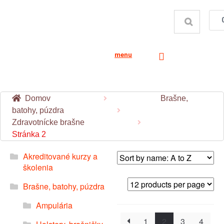
menu
Domov
Brašne,
batohy, púzdra
Zdravotnícke brašne
Stránka 2
Akreditované kurzy a
školenia
Brašne, batohy, púzdra
Ampulária
1
2
3
4