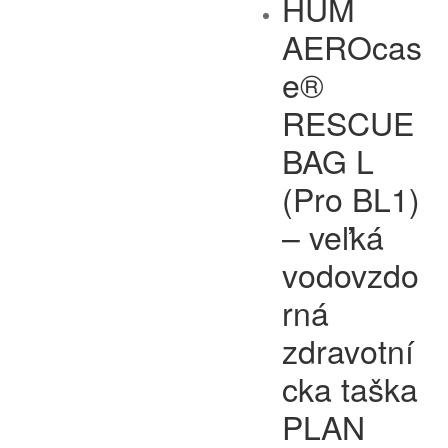
HUM
AEROcas
e®
RESCUE
BAG L
(Pro BL1)
– veľká
vodovzdo
rná
zdravotní
cka taška
PLAN