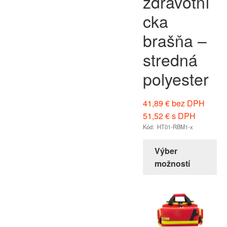
zdravotní
cka
brašňa –
stredná
polyester
41,89
€
bez DPH
51,52
€
s DPH
Kód: HT01-RBM1-x
Výber
možností