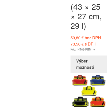
(43 × 25
× 27 cm,
29 l)
59,80
€
bez DPH
73,56
€
s DPH
Kód: HT03-RBM1-x
Výber
možností