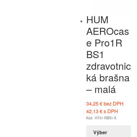
HUM
AEROcas
e Pro1R
BS1
zdravotnic
ká brašna
– malá
34,25
€
bez DPH
42,13
€
s DPH
Kód: HT01-RBS1-X
Výber