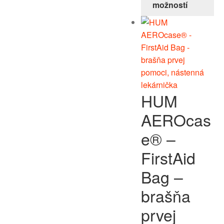
možností
HUM
AEROcas
e® –
FirstAid
Bag –
brašňa
prvej