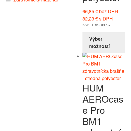
66,85
€
bez DPH
82,23
€
s DPH
Kód: HT01-RBL1-x
Výber
možností
HUM
AEROcas
e Pro
BM1