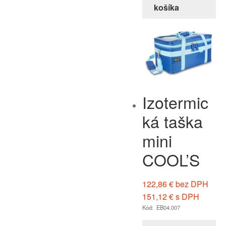
košíka
Izotermic
ká taška
mini
COOL’S
122,86
€
bez DPH
151,12
€
s DPH
Kód: EB04.007